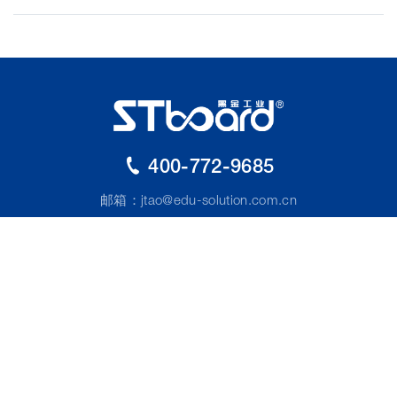
400-772-9685
邮箱：
jtao@edu-solution.com.cn
电话：(TEL)+86 755-2100 2123
地址：深圳市龙华区观澜街道观光路1301号银星科技大厦
9楼C901
关注我们：
版权所有：深圳市黑金工业制造有限公司|教育一体机厂家,生
产商,供应商,批发价格,订购多少钱
技术
粤ICP备19075530号