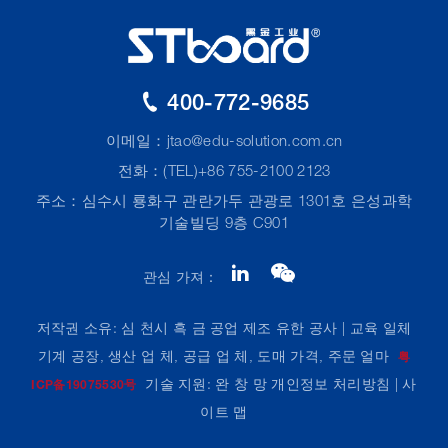
400-772-9685
이메일：
jtao@edu-solution.com.cn
전화：(TEL)+86 755-2100 2123
주소：심수시 룡화구 관란가두 관광로 1301호 은성과학
기술빌딩 9층 C901
관심 가져：
저작권 소유: 심 천시 흑 금 공업 제조 유한 공사 | 교육 일체
기계 공장, 생산 업 체, 공급 업 체, 도매 가격, 주문 얼마
粤
기술 지원: 완 창 망
개인정보 처리방침
|
사
ICP备19075530号
이트 맵