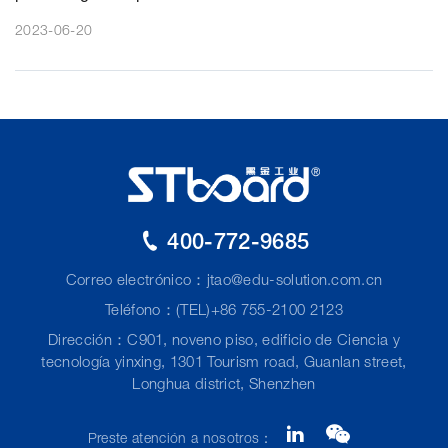
2023-06-20
400-772-9685
Correo electrónico：
jtao@edu-solution.com.cn
Teléfono：(TEL)+86 755-2100 2123
Dirección：C901, noveno piso, edificio de Ciencia y
tecnología yinxing, 1301 Tourism road, Guanlan street,
Longhua district, Shenzhen
Preste atención a nosotros：