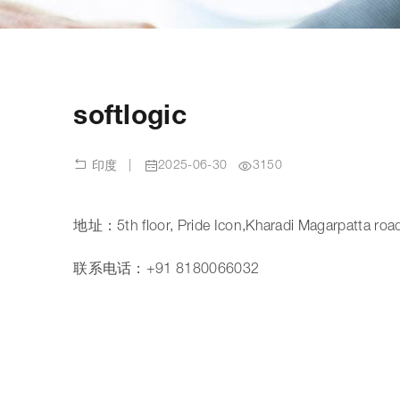
softlogic
|
2025-06-30
3150
印度
地址：5th floor, Pride Icon,Kharadi Magarpatta roa
联系电话：+91 8180066032