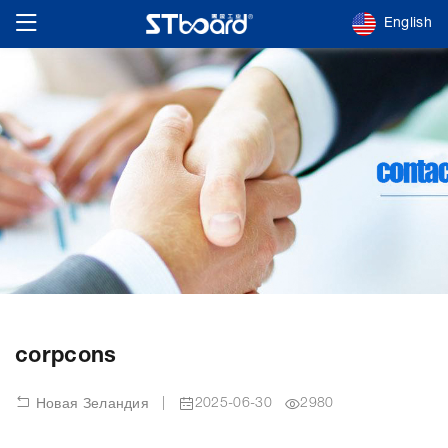
English
corpcons
|
2025-06-30
2980
Новая Зеландия