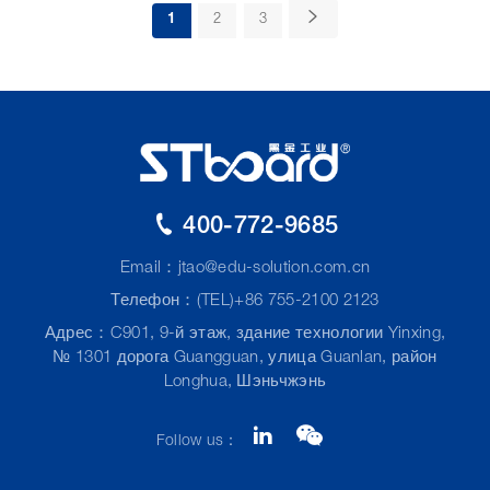
1
2
3
400-772-9685
Email：
jtao@edu-solution.com.cn
Телефон：(TEL)+86 755-2100 2123
Адрес：C901, 9-й этаж, здание технологии Yinxing,
№ 1301 дорога Guangguan, улица Guanlan, район
Longhua, Шэньчжэнь
Follow us：