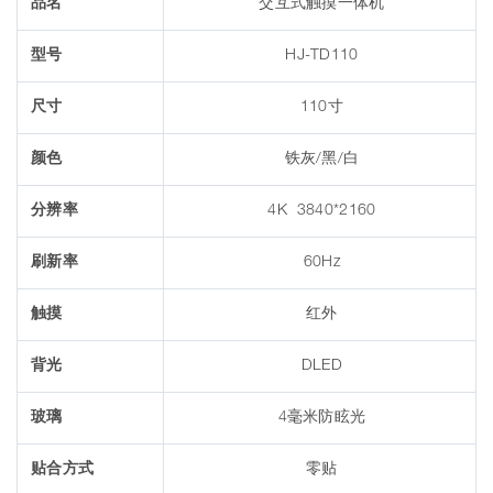
品名
交互式触摸一体机
型号
HJ-TD110
尺寸
110寸
颜色
铁灰/黑/白
分辨率
4K 3840*2160
刷新率
60Hz
触摸
红外
背光
DLED
玻璃
4毫米防眩光
贴合方式
零贴