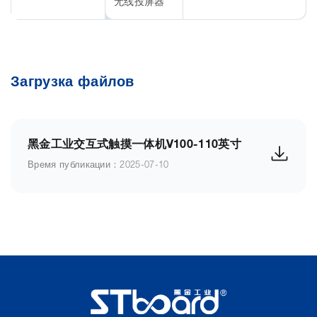
无线投屏器
Загрузка файлов
黑金工业交互式触摸一体机V100-110英寸
Время публикации：2025-07-10