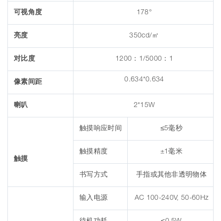
可视角度
178°
亮度
350cd/㎡
对比度
1200：1/5000：1
0.634*0.634
像素间距
喇叭
2*15W
触摸响应时间
≤5毫秒
触摸精度
±1毫米
触摸
书写方式
手指或其他非透明物体
输入电源
AC 100-240V, 50-60Hz