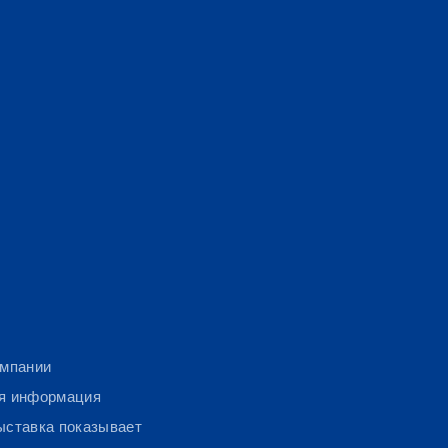
омпании
я информация
ыставка показывает