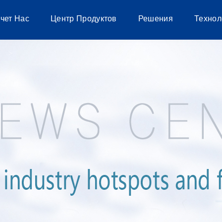
чет Нас
Центр Продуктов
Решения
Технол
я