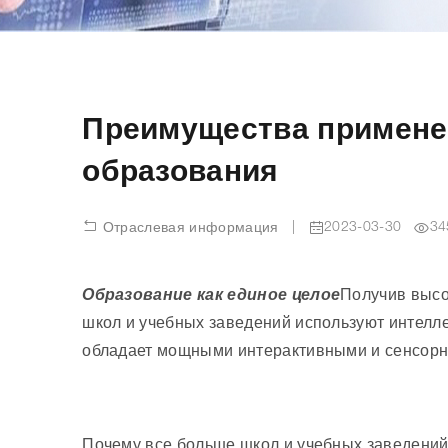
Преимущества примене
образования
|
2023-03-30
34
Отраслевая информация
Образование как единое целое
Получив высо
школ и учебных заведений используют интелл
обладает мощными интерактивными и сенсор
Почему все больше школ и учебных заведени