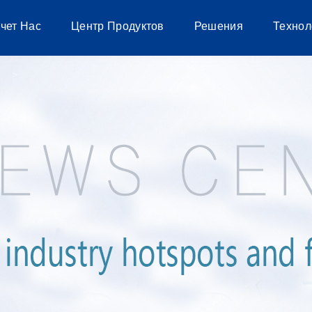
чет Нас
Центр Продуктов
Решения
Технол
я