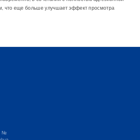
новременно, в сочетании с полностью адгезионной
сам, что еще больше улучшает эффект просмотра
, №