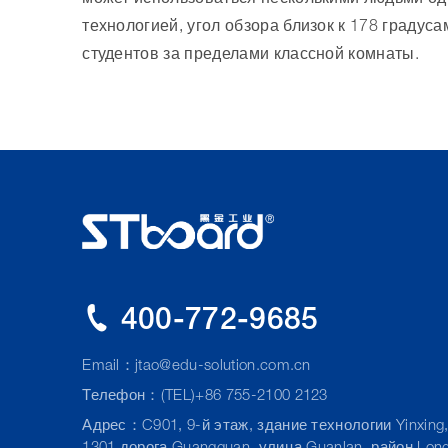
может использоваться несколькими людьми од
технологией, угол обзора близок к 178 граду
студентов за пределами классной комнаты.
400-772-9685
Email：
jtao@edu-solution.com.cn
Телефон：(TEL)+86 755-2100 2123
Адрес：C901, 9-й этаж, здание технологии Yinxing