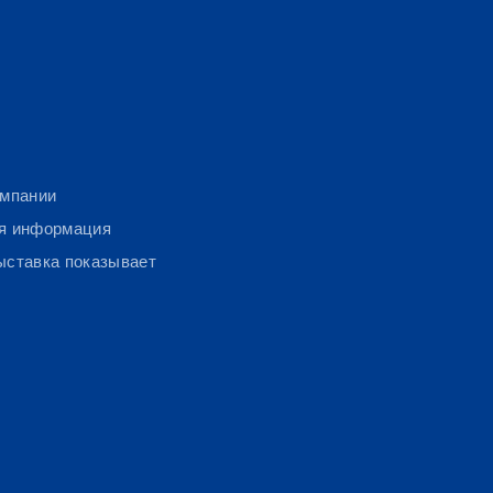
омпании
я информация
ыставка показывает