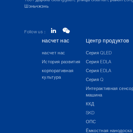
1301 дорога Guangguan, улица Guanlan, район Lon
Шэньчжэнь
Follow us：
насчет нас
Центр продуктов
насчет нас
Серия QLED
История развития
Серия EDLA
корпоративная
Серия EDLA
культура
Серия Q
Интерактивная сенсо
машина
ККД
SKD
ОПС
Ёмкостная нанодоска