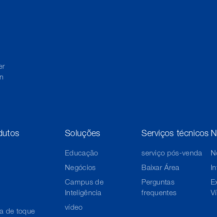
er
en
dutos
Soluções
Serviços técnicos
N
Educação
serviço pós-venda
N
Negócios
Baixar Área
I
Campus de
Perguntas
E
Inteligência
frequentes
V
vídeo
va de toque