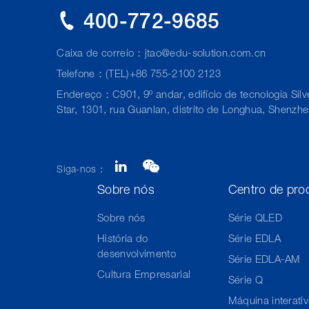
400-772-9685
Caixa de correio：
jtao@edu-solution.com.cn
Telefone：(TEL)+86 755-2100 2123
Endereço：C901, 9º andar, edifício de tecnologia Silv
Star, 1301, rua Guanlan, distrito de Longhua, Shenzh
Siga-nos：
Sobre nós
Centro de pro
Sobre nós
Série QLED
História do
Série EDLA
desenvolvimento
Série EDLA-AM
Cultura Empresarial
Série Q
Máquina interati