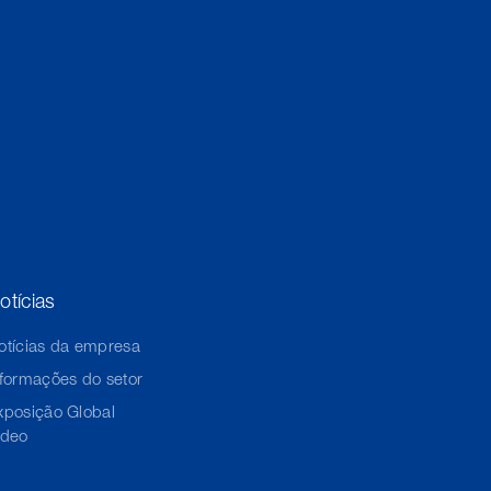
otícias
otícias da empresa
nformações do setor
xposição Global
ídeo