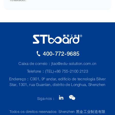
relaxado.
400-772-9685
Caixa de correio：
jtao@edu-solution.com.cn
Telefone：(TEL)+86 755-2100 2123
Endereço：C901, 9º andar, edifício de tecnologia Silver
Star, 1301, rua Guanlan, distrito de Longhua, Shenzhen
Siga-nos：
Todos os direitos reservados: Shenzhen 黑金工业制造有限