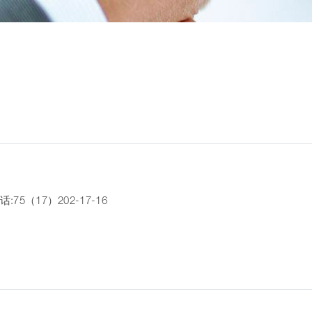
л. Тимирязева 121/4 оф. 213 联系电话:75（17）202-17-16