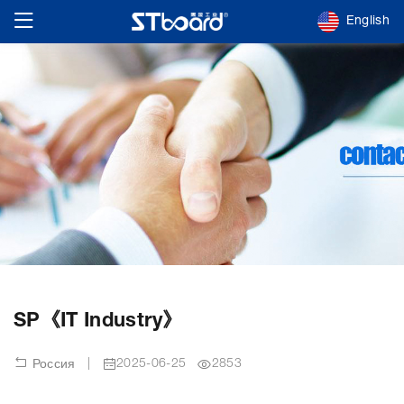
English
SP《IT Industry》
|
2025-06-25
2853
Россия