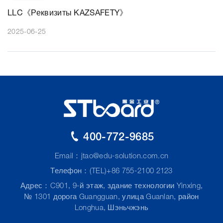
LLC《Реквизиты KAZSAFETY》
2025-06-25
400-772-9685
Email：
jtao@edu-solution.com.cn
Телефон：(TEL)+86 755-2100 2123
Адрес：C901, 9-й этаж, здание технологии Yinxing,
№ 1301 дорога Guangguan, улица Guanlan, район
Longhua, Шэньчжэнь