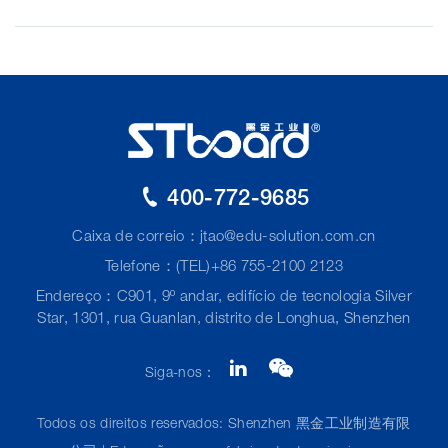
400-772-9685
Caixa de correio：
jtao@edu-solution.com.cn
Telefone：(TEL)+86 755-2100 2123
Endereço：C901, 9º andar, edifício de tecnologia Silver
Star, 1301, rua Guanlan, distrito de Longhua, Shenzhen
Siga-nos：
Todos os direitos reservados: Shenzhen 黑金工业制造有限